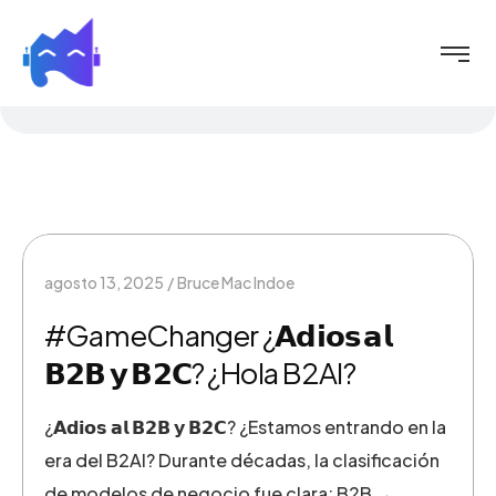
agosto 13, 2025
Bruce Mac Indoe
#GameChanger ¿𝗔𝗱𝗶𝗼𝘀 𝗮𝗹
𝗕𝟮𝗕 𝘆 𝗕𝟮𝗖? ¿Hola B2AI?
¿𝗔𝗱𝗶𝗼𝘀 𝗮𝗹 𝗕𝟮𝗕 𝘆 𝗕𝟮𝗖? ¿Estamos entrando en la
era del B2AI? Durante décadas, la clasificación
de modelos de negocio fue clara: B2B →